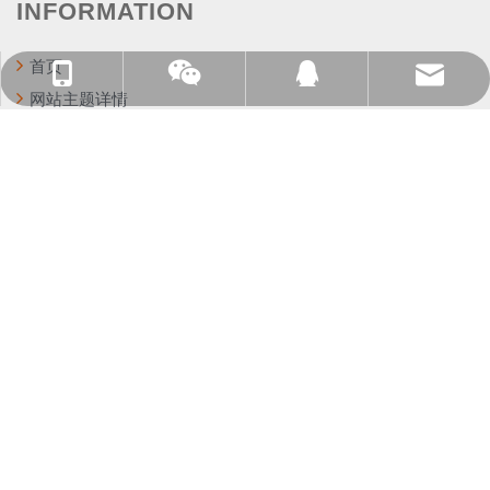
INFORMATION
首页
我们的邮箱：maggie@growthofficer.cn
添加微信，获取方案和报价
我们的电话：15818051849
QQ：512349007
网站主题详情
企业营销平台
H5响应式网站
联系我们
登录
（9） 社交媒体一键分享优化
注册
CONTACT INFO
地址: 佛山市禅城区华宝南路13号国家火炬创新创业
姓名
*
园A座402
免费咨询热线:+86-15818051849
电话
*
服务时间: 周一至周五08:30–18:00
（10） 帮助中心反馈