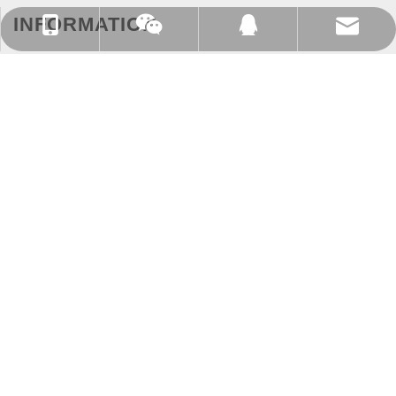
INFORMATION
我们的邮箱：maggie@growthofficer.cn
添加微信，获取方案和报价
我们的电话：15818051849
QQ：512349007
首页
网站主题详情
企业营销平台
H5响应式网站
联系我们
登录
注册
CONTACT INFO
地址: 佛山市禅城区华宝南路13号国家火炬创新创业
姓名
*
园A座402
免费咨询热线:+86-15818051849
电话
*
服务时间: 周一至周五08:30–18:00